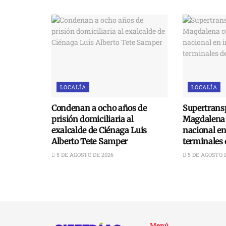
LOCALÍA
LOCALÍA
Condenan a ocho años de
Supertransp
prisión domiciliaria al
Magdalena 
exalcalde de Ciénaga Luis
nacional e
Alberto Tete Samper
terminales 
5 DE AGOSTO DE 2026
5 DE AGOSTO 
Menú