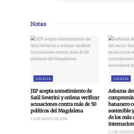
Notas
LOCALÍA
LOCALÍA
JEP acepta sometimiento de
Asbama des
Saúl Severini y ordena verificar
compromiso
acusaciones contra más de 50
bananero c
políticos del Magdalena
sostenible 
de los más 
6 DE AGOSTO DE 2026
internacion
6 DE AGOSTO 