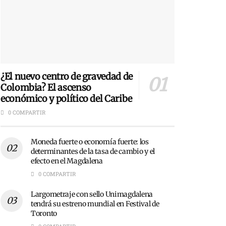
¿El nuevo centro de gravedad de
Colombia? El ascenso
económico y político del Caribe
0 COMPARTIR
Moneda fuerte o economía fuerte: los
determinantes de la tasa de cambio y el
efecto en el Magdalena
0 COMPARTIR
Largometraje con sello Unimagdalena
tendrá su estreno mundial en Festival de
Toronto