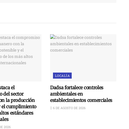
LOCALÍA
taca el
Dadsa fortalece controles
 del sector
ambientales en
on la producción
establecimientos comerciales
y el cumplimiento
6 DE AGOSTO DE 2026
altos estándares
ales
DE 2026