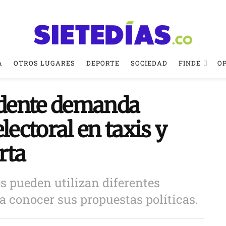
A
OTROS LUGARES
DEPORTE
SOCIEDAD
FINDE
O
dente demanda
lectoral en taxis y
rta
s pueden utilizan diferentes
a conocer sus propuestas políticas.