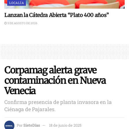
LOCALÍA
Lanzan la Cátedra Abierta “Plato 400 años”
5 DE AGOSTO DE 2026
Corpamag alerta grave
contaminación en Nueva
Venecia
Confirma presencia de planta invasora en la
Ciénaga de Pajarales.
Por
SieteDías
18 de junio de 2025