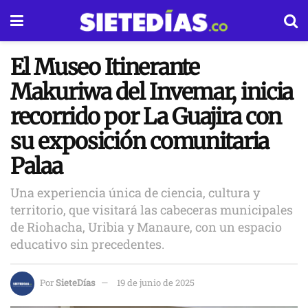
El Museo Itinerante
Makuriwa del Invemar, inicia
recorrido por La Guajira con
su exposición comunitaria
Palaa
Una experiencia única de ciencia, cultura y
territorio, que visitará las cabeceras municipales
de Riohacha, Uribia y Manaure, con un espacio
educativo sin precedentes.
Por
SieteDías
19 de junio de 2025