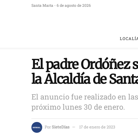
Santa Marta - 6 de agosto de 2026
LOCALÍ
El padre Ordóñez s
la Alcaldía de San
El anuncio fue realizado en las
próximo lunes 30 de enero.
Por
SieteDías
17 de enero de 2023