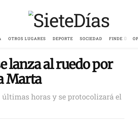
A
OTROS LUGARES
DEPORTE
SOCIEDAD
FINDE
O
e lanza al ruedo por
ta Marta
 últimas horas y se protocolizará el