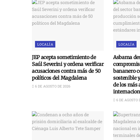
LOCALÍA
LOCALÍA
JEP acepta sometimiento de
Asbama des
Saúl Severini y ordena verificar
compromiso
acusaciones contra más de 50
bananero c
políticos del Magdalena
sostenible 
de los más 
6 DE AGOSTO DE 2026
internacion
6 DE AGOSTO 