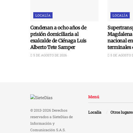
LOCALÍA
LOCALÍA
Condenan a ocho años de
Supertransp
prisión domiciliaria al
Magdalena 
exalcalde de Ciénaga Luis
nacional e
Alberto Tete Samper
terminales 
5 DE AGOSTO DE 2026
5 DE AGOSTO 
Menú
© 2013-2026 Derechos
Localía
Otros lugare
reservados a SieteDías de
Información y
Comunicación S.A.S.