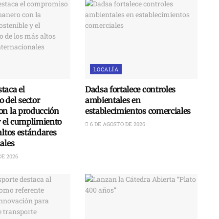
LOCALÍA
taca el
Dadsa fortalece controles
 del sector
ambientales en
on la producción
establecimientos comerciales
y el cumplimiento
6 DE AGOSTO DE 2026
altos estándares
ales
DE 2026