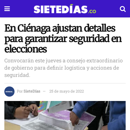
En Ciénaga ajustan detalles
para garantizar seguridad en
elecciones
Convocarán este jueves a consejo extraordinario
de gobierno para definir logística y acciones de
seguridad.
Por
SieteDías
25 de mayo de 2022