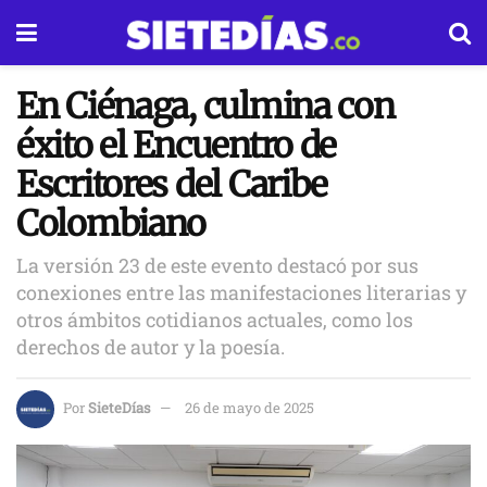
En Ciénaga, culmina con
éxito el Encuentro de
Escritores del Caribe
Colombiano
La versión 23 de este evento destacó por sus
conexiones entre las manifestaciones literarias y
otros ámbitos cotidianos actuales, como los
derechos de autor y la poesía.
Por
SieteDías
26 de mayo de 2025