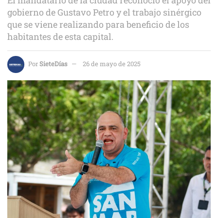
gobierno de Gustavo Petro y el trabajo sinérgico
que se viene realizando para beneficio de los
habitantes de esta capital.
Por
SieteDías
26 de mayo de 2025