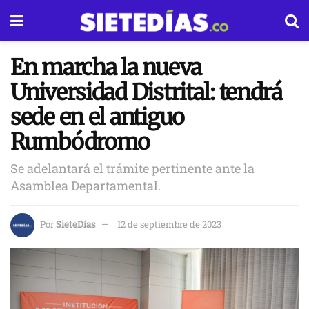
En marcha la nueva
Universidad Distrital: tendrá
sede en el antiguo
Rumbódromo
Se adelantará el trámite pertinente ante la
Asamblea Departamental.
Por
SieteDías
12 de septiembre de 2023