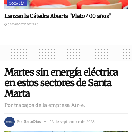
LOCALÍA
Lanzan la Cátedra Abierta “Plato 400 años”
5 DE AGOSTO DE 2026
Martes sin energía eléctrica
en estos sectores de Santa
Marta
Por trabajos de la empresa Air-e.
Por
SieteDías
12 de septiembre de 2023