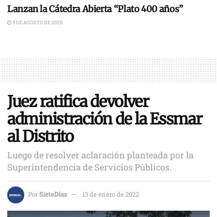
Lanzan la Cátedra Abierta “Plato 400 años”
5 DE AGOSTO DE 2026
Juez ratifica devolver
administración de la Essmar
al Distrito
Luego de resolver aclaración planteada por la
Superintendencia de Servicios Públicos.
Por
SieteDías
13 de enero de 2022