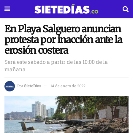
En Playa Salguero anuncian
protesta por inacción ante la
erosión costera
Será este sábado a partir de las 10:00 de la
mañana.
Por
SieteDías
14 de enero de 2022