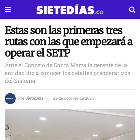
Estas son las primeras tres
rutas con las que empezará a
operar el SETP
Ante el Concejo de Santa Marta la gerente de la
entidad dio a conocer los detalles preoperativos
del Sistema.
Por
SieteDías
29 de octubre de 2024