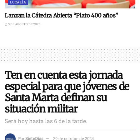
LOCALÍA
Lanzan la Cátedra Abierta “Plato 400 años”
5 DE AGOSTO DE 2026
Ten en cuenta esta jornada
especial para que jóvenes de
Santa Marta definan su
situación militar
Será hoy hasta las 6 de la tarde.
Por
SieteDías
29 de octubre de 2024