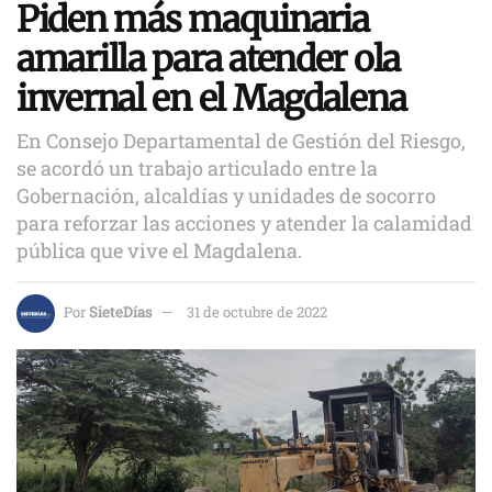
Piden más maquinaria
amarilla para atender ola
invernal en el Magdalena
En Consejo Departamental de Gestión del Riesgo,
se acordó un trabajo articulado entre la
Gobernación, alcaldías y unidades de socorro
para reforzar las acciones y atender la calamidad
pública que vive el Magdalena.
Por
SieteDías
31 de octubre de 2022