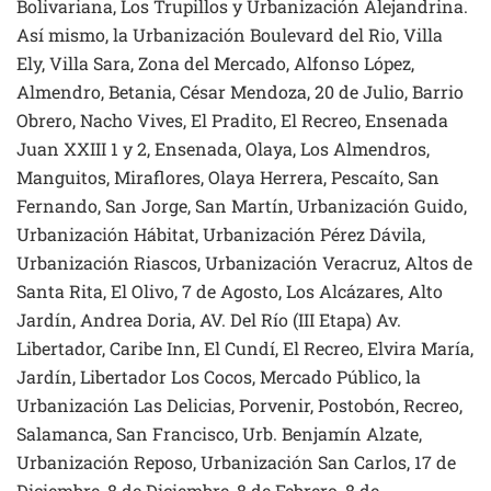
Bolivariana, Los Trupillos y Urbanización Alejandrina.
Así mismo, la Urbanización Boulevard del Rio, Villa
Ely, Villa Sara, Zona del Mercado, Alfonso López,
Almendro, Betania, César Mendoza, 20 de Julio, Barrio
Obrero, Nacho Vives, El Pradito, El Recreo, Ensenada
Juan XXIII 1 y 2, Ensenada, Olaya, Los Almendros,
Manguitos, Miraflores, Olaya Herrera, Pescaíto, San
Fernando, San Jorge, San Martín, Urbanización Guido,
Urbanización Hábitat, Urbanización Pérez Dávila,
Urbanización Riascos, Urbanización Veracruz, Altos de
Santa Rita, El Olivo, 7 de Agosto, Los Alcázares, Alto
Jardín, Andrea Doria, AV. Del Río (III Etapa) Av.
Libertador, Caribe Inn, El Cundí, El Recreo, Elvira María,
Jardín, Libertador Los Cocos, Mercado Público, la
Urbanización Las Delicias, Porvenir, Postobón, Recreo,
Salamanca, San Francisco, Urb. Benjamín Alzate,
Urbanización Reposo, Urbanización San Carlos, 17 de
Diciembre, 8 de Diciembre, 8 de Febrero, 8 de