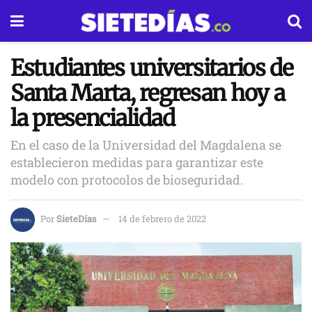
Estudiantes universitarios de
Santa Marta, regresan hoy a
la presencialidad
En el caso de la Universidad del Magdalena se
establecieron medidas para garantizar este
modelo con protocolos de bioseguridad.
Por
SieteDías
14 de febrero de 2022