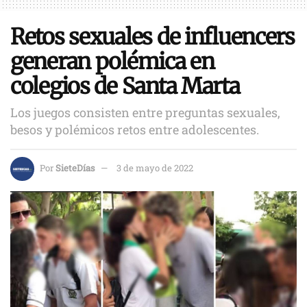
Retos sexuales de influencers
generan polémica en
colegios de Santa Marta
Los juegos consisten entre preguntas sexuales,
besos y polémicos retos entre adolescentes.
Por
SieteDías
3 de mayo de 2022