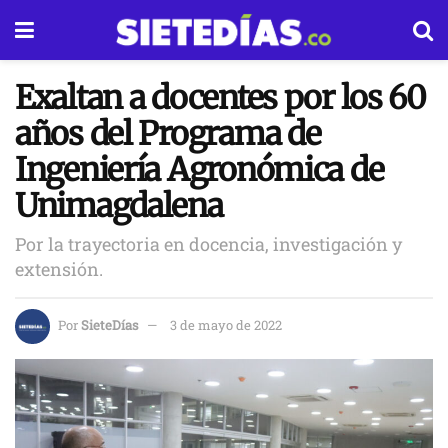
Exaltan a docentes por los 60
años del Programa de
Ingeniería Agronómica de
Unimagdalena
Por la trayectoria en docencia, investigación y
extensión.
Por
SieteDías
3 de mayo de 2022