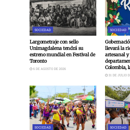
SOCIEDAD
SOCIEDAD
Largometraje con sello
Gobernació
Unimagdalena tendrá su
llevará la r
estreno mundial en Festival de
artesanal y
Toronto
departament
Colombia, 
6 DE AGOSTO DE 2026
31 DE JULIO D
SOCIEDAD
SOCIEDAD