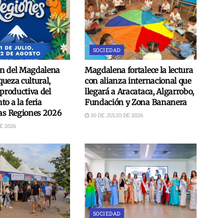
SOCIEDAD
n del Magdalena
Magdalena fortalece la lectura
iqueza cultural,
con alianza internacional que
 productiva del
llegará a Aracataca, Algarrobo,
o a la feria
Fundación y Zona Bananera
las Regiones 2026
30 DE JULIO DE 2026
E 2026
SOCIEDAD