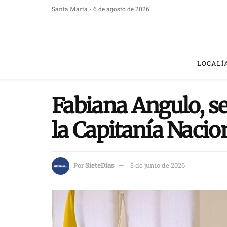
Santa Marta - 6 de agosto de 2026
LOCALÍ
Fabiana Angulo, s
la Capitanía Nacio
Por
SieteDías
3 de junio de 2026