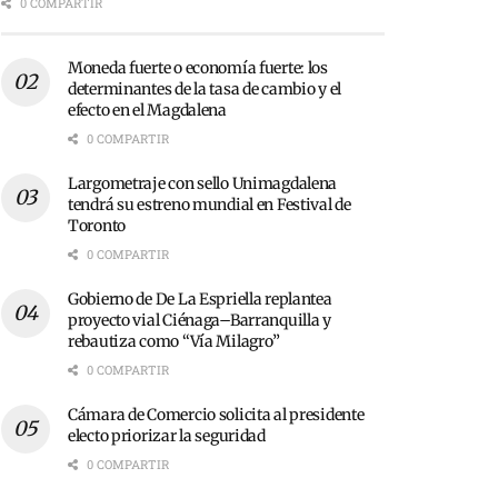
0 COMPARTIR
Moneda fuerte o economía fuerte: los
determinantes de la tasa de cambio y el
efecto en el Magdalena
0 COMPARTIR
Largometraje con sello Unimagdalena
tendrá su estreno mundial en Festival de
Toronto
0 COMPARTIR
Gobierno de De La Espriella replantea
proyecto vial Ciénaga–Barranquilla y
rebautiza como “Vía Milagro”
0 COMPARTIR
Cámara de Comercio solicita al presidente
electo priorizar la seguridad
0 COMPARTIR