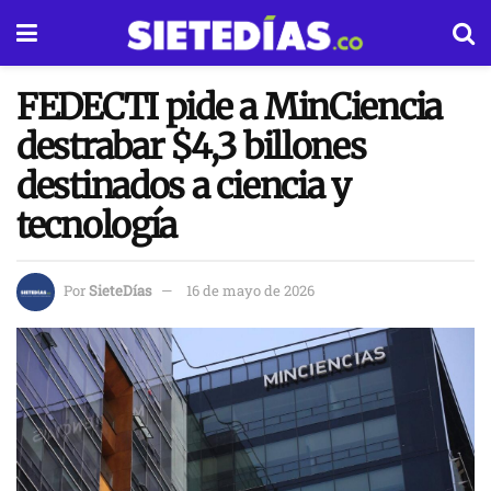
FEDECTI pide a MinCiencia
destrabar $4,3 billones
destinados a ciencia y
tecnología
Por
SieteDías
16 de mayo de 2026