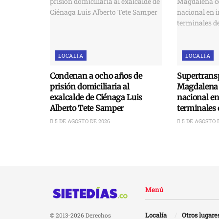
LOCALÍA
LOCALÍA
Condenan a ocho años de
Supertransp
prisión domiciliaria al
Magdalena 
exalcalde de Ciénaga Luis
nacional e
Alberto Tete Samper
terminales 
5 DE AGOSTO DE 2026
5 DE AGOSTO 
Menú
Localía
Otros lugare
© 2013-2026 Derechos