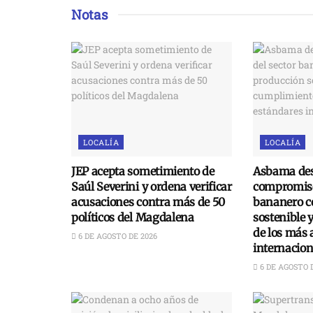
Notas
LOCALÍA
LOCALÍA
JEP acepta sometimiento de
Asbama des
Saúl Severini y ordena verificar
compromiso
acusaciones contra más de 50
bananero c
políticos del Magdalena
sostenible 
de los más 
6 DE AGOSTO DE 2026
internacion
6 DE AGOSTO 