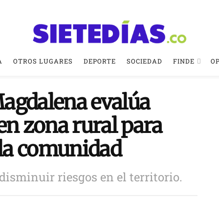
A
OTROS LUGARES
DEPORTE
SOCIEDAD
FINDE
O
Magdalena evalúa
en zona rural para
 la comunidad
sminuir riesgos en el territorio.