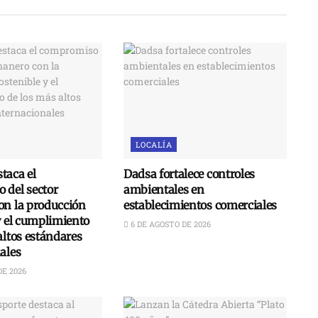
LOCALÍA
taca el
Dadsa fortalece controles
 del sector
ambientales en
on la producción
establecimientos comerciales
y el cumplimiento
6 DE AGOSTO DE 2026
altos estándares
ales
DE 2026