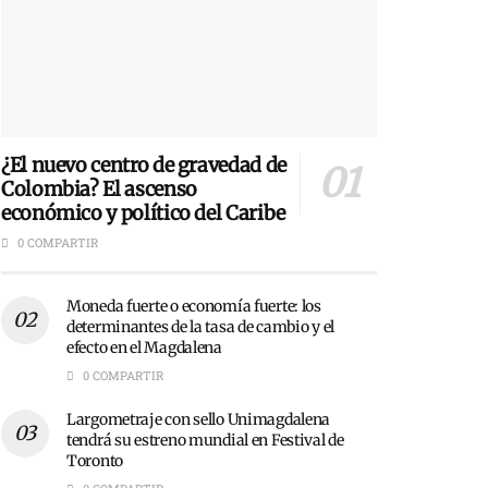
¿El nuevo centro de gravedad de
Colombia? El ascenso
económico y político del Caribe
0 COMPARTIR
Moneda fuerte o economía fuerte: los
determinantes de la tasa de cambio y el
efecto en el Magdalena
0 COMPARTIR
Largometraje con sello Unimagdalena
tendrá su estreno mundial en Festival de
Toronto