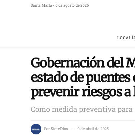
Santa Marta - 6 de agosto de 2026
LOCALÍ
Gobernación del 
estado de puentes 
prevenir riesgos a
Como medida preventiva para di
Por
SieteDías
9 de abril de 2025