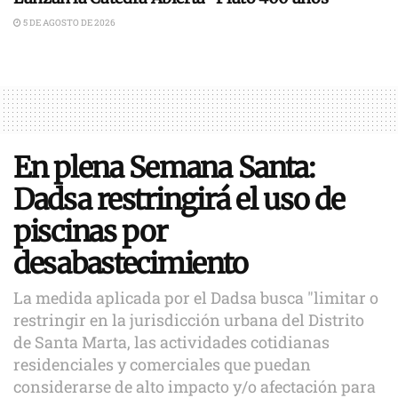
5 DE AGOSTO DE 2026
En plena Semana Santa:
Dadsa restringirá el uso de
piscinas por
desabastecimiento
La medida aplicada por el Dadsa busca "limitar o
restringir en la jurisdicción urbana del Distrito
de Santa Marta, las actividades cotidianas
residenciales y comerciales que puedan
considerarse de alto impacto y/o afectación para