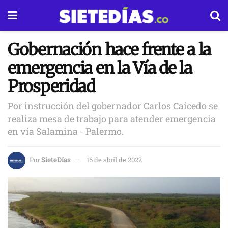
Gobernación hace frente a la
emergencia en la Vía de la
Prosperidad
Por instrucción del gobernador Carlos Caicedo se
realiza mesa de trabajo para atender emergencia
en vía Salamina - Palermo.
Por
SieteDías
16 de abril de 2022