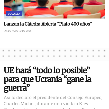
LOCALÍA
Lanzan la Cátedra Abierta “Plato 400 años”
5 DE AGOSTO DE 2026
UE hará “todo lo posible”
para que Ucrania “gane la
guerra”
Así lo declaró el presidente del Consejo Europeo,
Charles Michel, durante una visita a Kiev.