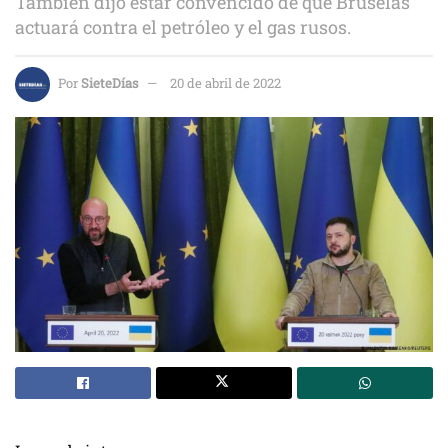
También dijo estar convencido de que Bruselas
actuará contra el petróleo y el gas rusos.
Por
SieteDías
20 de abril de 2022