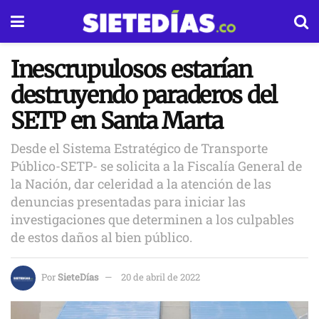
Inescrupulosos estarían
destruyendo paraderos del
SETP en Santa Marta
Desde el Sistema Estratégico de Transporte
Público-SETP- se solicita a la Fiscalía General de
la Nación, dar celeridad a la atención de las
denuncias presentadas para iniciar las
investigaciones que determinen a los culpables
de estos daños al bien público.
Por
SieteDías
20 de abril de 2022