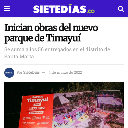
Inician obras del nuevo
parque de Timayuí
Se suma a los 56 entregados en el distrito de
Santa Marta
Por
SieteDías
4 de marzo de 2022