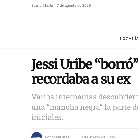
Santa Marta - 7 de agosto de 2026
LOCALÍ
Jessi Uribe “borró” 
recordaba a su ex
Varios internautas descubriero
una “mancha negra” la parte de
iniciales.
Por
SieteDías
10 de enero de 2024