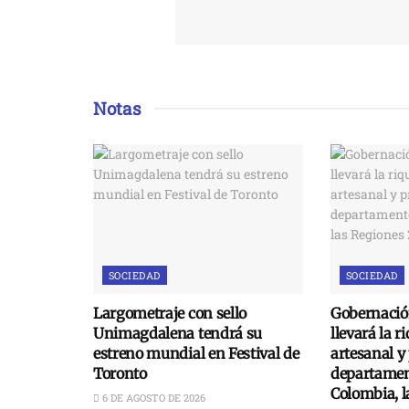
Notas
SOCIEDAD
SOCIEDAD
Largometraje con sello
Gobernació
Unimagdalena tendrá su
llevará la r
estreno mundial en Festival de
artesanal y
Toronto
departament
Colombia, 
6 DE AGOSTO DE 2026