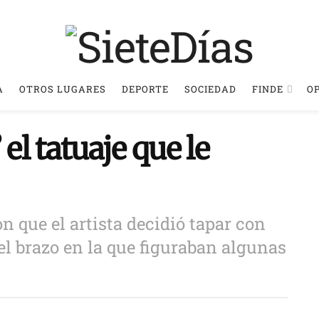
A
OTROS LUGARES
DEPORTE
SOCIEDAD
FINDE
O
el tatuaje que le
n que el artista decidió tapar con
l brazo en la que figuraban algunas