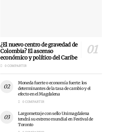
¿El nuevo centro de gravedad de
Colombia? El ascenso
económico y político del Caribe
0 COMPARTIR
Moneda fuerte o economía fuerte: los
determinantes de la tasa de cambio y el
efecto en el Magdalena
0 COMPARTIR
Largometraje con sello Unimagdalena
tendrá su estreno mundial en Festival de
Toronto