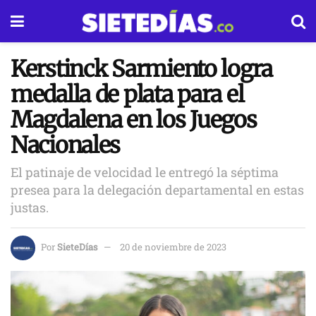
Kerstinck Sarmiento logra
medalla de plata para el
Magdalena en los Juegos
Nacionales
El patinaje de velocidad le entregó la séptima
presea para la delegación departamental en estas
justas.
Por
SieteDías
20 de noviembre de 2023