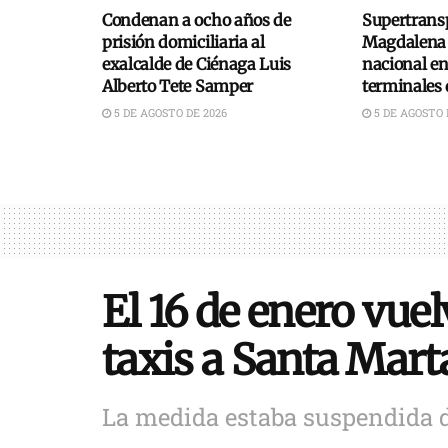
Condenan a ocho años de
Supertransp
prisión domiciliaria al
Magdalena 
exalcalde de Ciénaga Luis
nacional e
Alberto Tete Samper
terminales 
5 DE AGOSTO DE 2026
5 DE AGOSTO 
El 16 de enero vuelv
taxis a Santa Mart
La medida estaba suspendida d