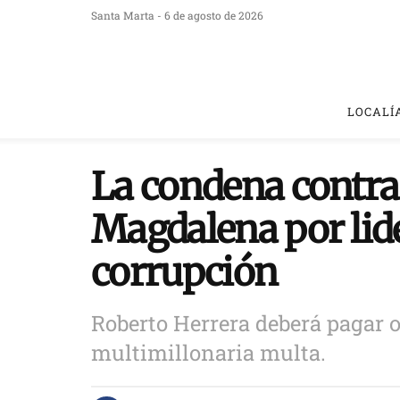
Santa Marta - 6 de agosto de 2026
LOCALÍ
La condena contra
Magdalena por lide
corrupción
Roberto Herrera deberá pagar 
multimillonaria multa.