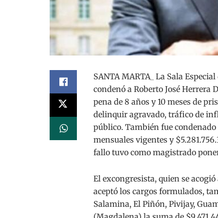
SANTA MARTA_ La Sala Especial de
condenó a Roberto José Herrera D
pena de 8 años y 10 meses de pris
delinquir agravado, tráfico de inf
público. También fue condenado 
mensuales vigentes y $5.281.756.3
fallo tuvo como magistrado ponen
El excongresista, quien se acogió
aceptó los cargos formulados, ta
Salamina, El Piñón, Pivijay, Gua
(Magdalena) la suma de $9.471.44