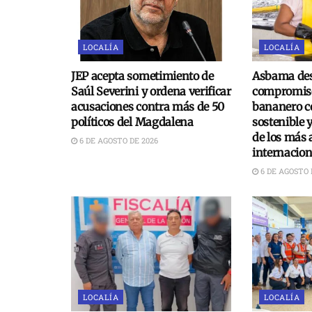
LOCALÍA
LOCALÍA
JEP acepta sometimiento de
Asbama des
Saúl Severini y ordena verificar
compromiso
acusaciones contra más de 50
bananero c
políticos del Magdalena
sostenible 
de los más 
6 DE AGOSTO DE 2026
internacion
6 DE AGOSTO 
LOCALÍA
LOCALÍA