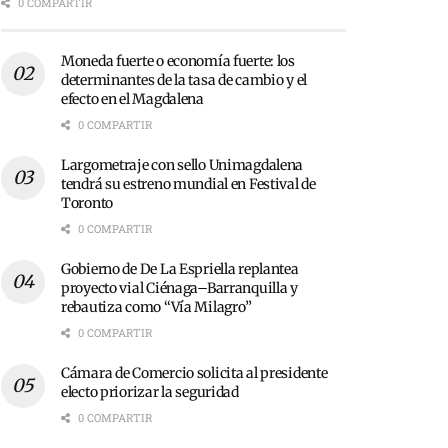
0 COMPARTIR
Moneda fuerte o economía fuerte: los
determinantes de la tasa de cambio y el
efecto en el Magdalena
0 COMPARTIR
Largometraje con sello Unimagdalena
tendrá su estreno mundial en Festival de
Toronto
0 COMPARTIR
Gobierno de De La Espriella replantea
proyecto vial Ciénaga–Barranquilla y
rebautiza como “Vía Milagro”
0 COMPARTIR
Cámara de Comercio solicita al presidente
electo priorizar la seguridad
0 COMPARTIR