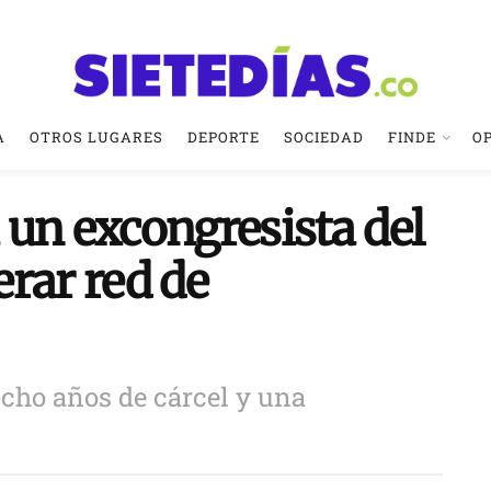
A
OTROS LUGARES
DEPORTE
SOCIEDAD
FINDE
O
 un excongresista del
rar red de
ocho años de cárcel y una