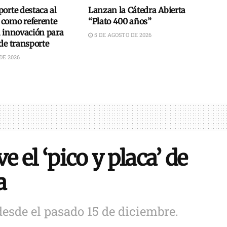
orte destaca al
Lanzan la Cátedra Abierta
como referente
“Plato 400 años”
n innovación para
5 DE AGOSTO DE 2026
de transporte
DE 2026
e el ‘pico y placa’ de
a
esde el pasado 15 de diciembre.