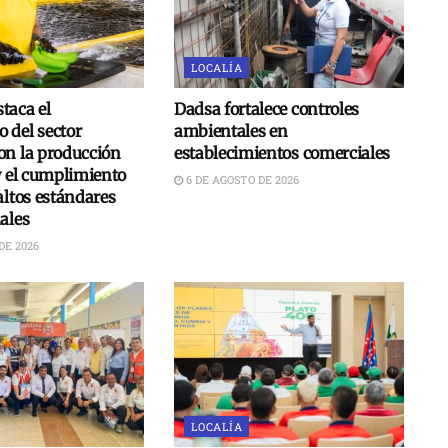
LOCALÍA
taca el
Dadsa fortalece controles
 del sector
ambientales en
on la producción
establecimientos comerciales
y el cumplimiento
6 DE AGOSTO DE 2026
altos estándares
ales
DE 2026
LOCALÍA