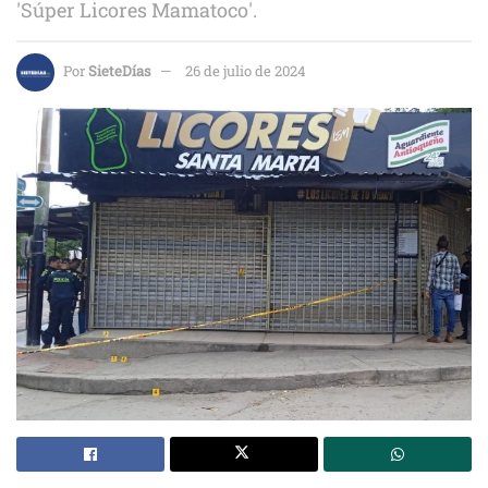
'Súper Licores Mamatoco'.
Por
SieteDías
26 de julio de 2024