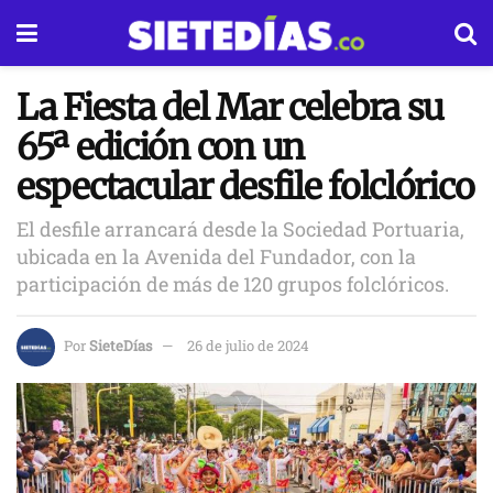
La Fiesta del Mar celebra su
65ª edición con un
espectacular desfile folclórico
El desfile arrancará desde la Sociedad Portuaria,
ubicada en la Avenida del Fundador, con la
participación de más de 120 grupos folclóricos.
Por
SieteDías
26 de julio de 2024