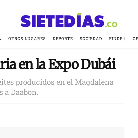
A
OTROS LUGARES
DEPORTE
SOCIEDAD
FINDE
O
ria en la Expo Dubái
eites producidos en el Magdalena
s a Daabon.