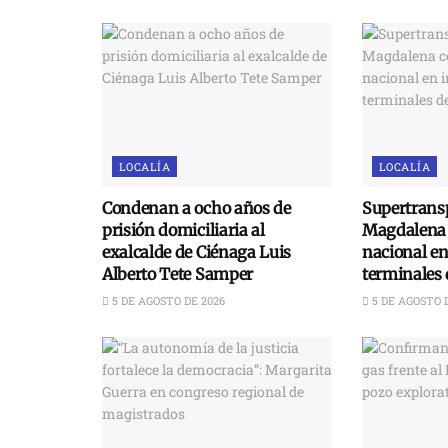
LOCALÍA
LOCALÍA
Condenan a ocho años de
Supertransp
prisión domiciliaria al
Magdalena 
exalcalde de Ciénaga Luis
nacional e
Alberto Tete Samper
terminales 
5 DE AGOSTO DE 2026
5 DE AGOSTO 