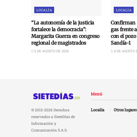
LOCALÍA
LOCALÍA
“La autonomía de la justicia
Confirman 
fortalece la democracia”:
gas frente 
Margarita Guerra en congreso
con el pozo
regional de magistrados
Sandía-1
5 DE AGOSTO DE 2026
4 DE AGOSTO 
Menú
Localía
Otros lugare
© 2013-2026 Derechos
reservados a SieteDías de
Información y
Comunicación S.A.S.