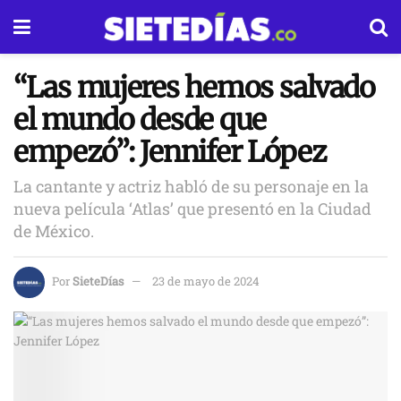
“Las mujeres hemos salvado
el mundo desde que
empezó”: Jennifer López
La cantante y actriz habló de su personaje en la
nueva película ‘Atlas’ que presentó en la Ciudad
de México.
Por
SieteDías
23 de mayo de 2024