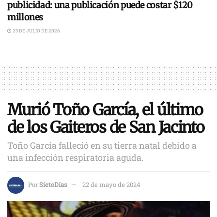
publicidad: una publicación puede costar $120
millones
23 DE JULIO DE 2026
Murió Toño García, el último
de los Gaiteros de San Jacinto
Toño García falleció en su tierra natal debido a
una infección respiratoria aguda.
Por
SieteDías
22 de mayo de 2024