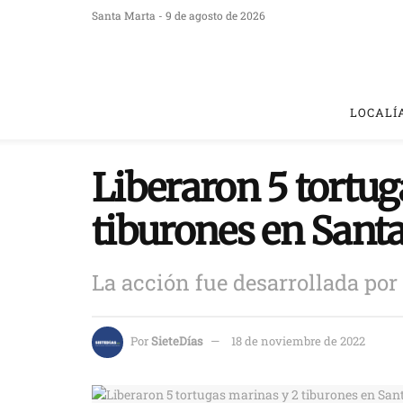
Santa Marta - 9 de agosto de 2026
LOCALÍ
Liberaron 5 tortug
tiburones en Sant
La acción fue desarrollada por
Por
SieteDías
18 de noviembre de 2022