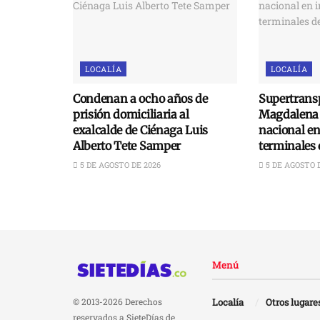
LOCALÍA
LOCALÍA
Condenan a ocho años de
Supertransp
prisión domiciliaria al
Magdalena 
exalcalde de Ciénaga Luis
nacional e
Alberto Tete Samper
terminales 
5 DE AGOSTO DE 2026
5 DE AGOSTO 
Menú
Localía
Otros lugare
© 2013-2026 Derechos
reservados a SieteDías de