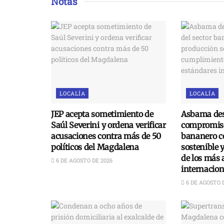
Notas
LOCALÍA
LOCALÍA
JEP acepta sometimiento de
Asbama des
Saúl Severini y ordena verificar
compromiso
acusaciones contra más de 50
bananero c
políticos del Magdalena
sostenible 
de los más 
6 DE AGOSTO DE 2026
internacion
6 DE AGOSTO 