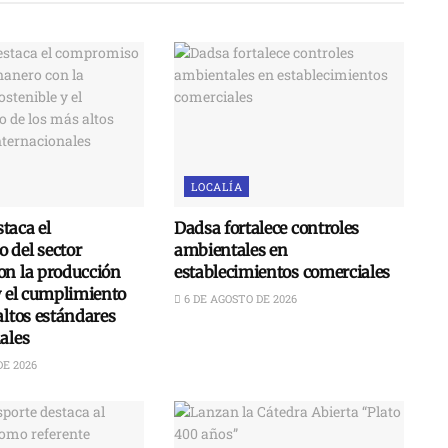
LOCALÍA
taca el
Dadsa fortalece controles
 del sector
ambientales en
on la producción
establecimientos comerciales
y el cumplimiento
6 DE AGOSTO DE 2026
altos estándares
ales
DE 2026