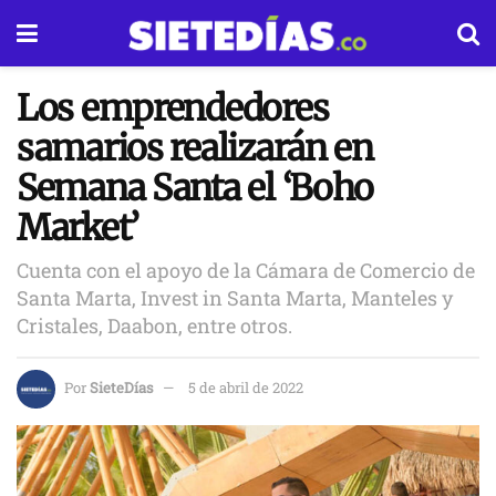
Los emprendedores
samarios realizarán en
Semana Santa el ‘Boho
Market’
Cuenta con el apoyo de la Cámara de Comercio de
Santa Marta, Invest in Santa Marta, Manteles y
Cristales, Daabon, entre otros.
Por
SieteDías
5 de abril de 2022