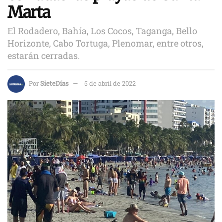
Marta
El Rodadero, Bahía, Los Cocos, Taganga, Bello
Horizonte, Cabo Tortuga, Plenomar, entre otros,
estarán cerradas.
Por
SieteDías
5 de abril de 2022