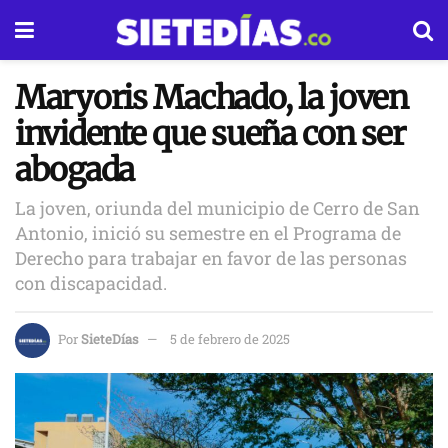
Maryoris Machado, la joven
invidente que sueña con ser
abogada
La joven, oriunda del municipio de Cerro de San
Antonio, inició su semestre en el Programa de
Derecho para trabajar en favor de las personas
con discapacidad.
Por
SieteDías
5 de febrero de 2025