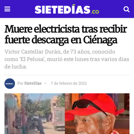
Muere electricista tras recibir
fuerte descarga en Ciénaga
Víctor Castellar Durán, de 73 años, conocido
como ‘El Pelusa’, murió este lunes tras varios días
de lucha.
Por
SieteDías
7 de febrero de 2022