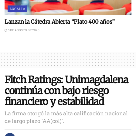
LOCALÍA
Lanzan la Cátedra Abierta “Plato 400 años”
5 DE AGOSTO DE 2026
Fitch Ratings: Unimagdalena
continúa con bajo riesgo
financiero y estabilidad
La firma otorgó la más alta calificación nacional
de largo plazo ‘AA(col)'.