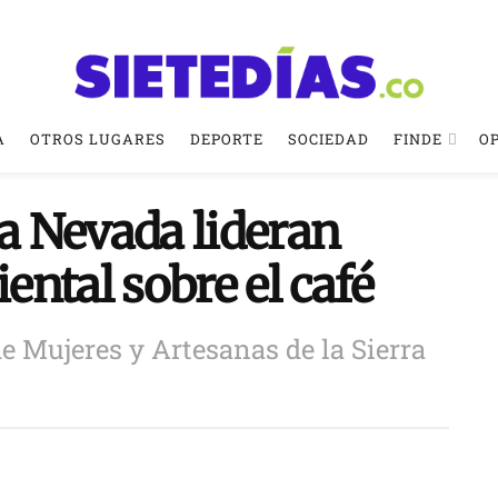
A
OTROS LUGARES
DEPORTE
SOCIEDAD
FINDE
O
ra Nevada lideran
ntal sobre el café
de Mujeres y Artesanas de la Sierra