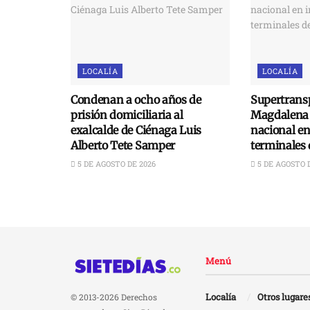
LOCALÍA
LOCALÍA
Condenan a ocho años de
Supertransp
prisión domiciliaria al
Magdalena 
exalcalde de Ciénaga Luis
nacional e
Alberto Tete Samper
terminales 
5 DE AGOSTO DE 2026
5 DE AGOSTO 
Menú
Localía
Otros lugare
© 2013-2026 Derechos