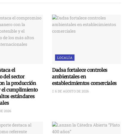
LOCALÍA
taca el
Dadsa fortalece controles
 del sector
ambientales en
on la producción
establecimientos comerciales
y el cumplimiento
6 DE AGOSTO DE 2026
altos estándares
ales
DE 2026