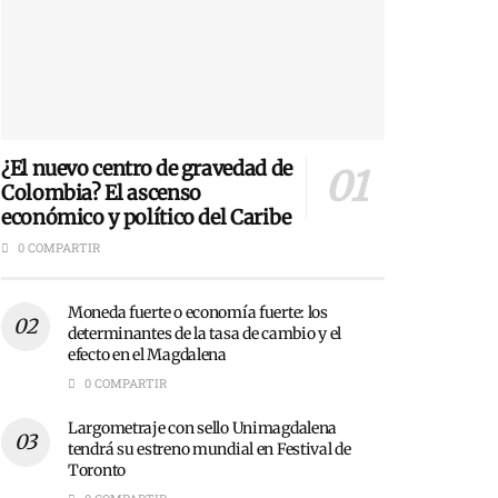
¿El nuevo centro de gravedad de
Colombia? El ascenso
económico y político del Caribe
0 COMPARTIR
Moneda fuerte o economía fuerte: los
determinantes de la tasa de cambio y el
efecto en el Magdalena
0 COMPARTIR
Largometraje con sello Unimagdalena
tendrá su estreno mundial en Festival de
Toronto