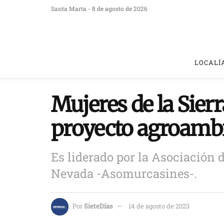
Santa Marta - 8 de agosto de 2026
LOCALÍ
Mujeres de la Sier
proyecto agroambie
Es liderado por la Asociación 
Nevada -Asomurcasines-.
Por
SieteDías
14 de agosto de 2023