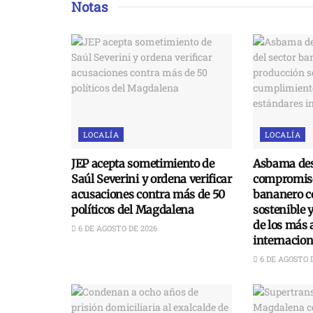
Notas
LOCALÍA
LOCALÍA
JEP acepta sometimiento de
Asbama des
Saúl Severini y ordena verificar
compromiso
acusaciones contra más de 50
bananero c
políticos del Magdalena
sostenible 
de los más 
6 DE AGOSTO DE 2026
internacion
6 DE AGOSTO 