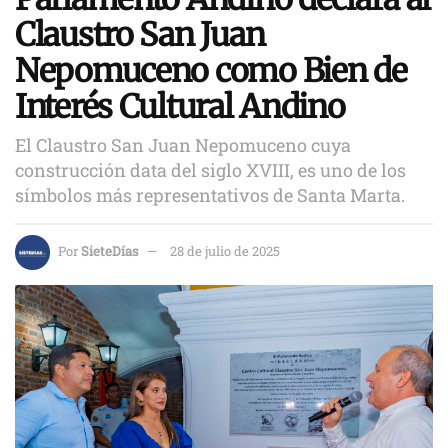
Claustro San Juan
Nepomuceno como Bien de
Interés Cultural Andino
El Claustro San Juan Nepomuceno cuya
construcción data del siglo XVIII, es uno de los
símbolos más representativos de Santa Marta.
Por
SieteDías
28 de julio de 2025