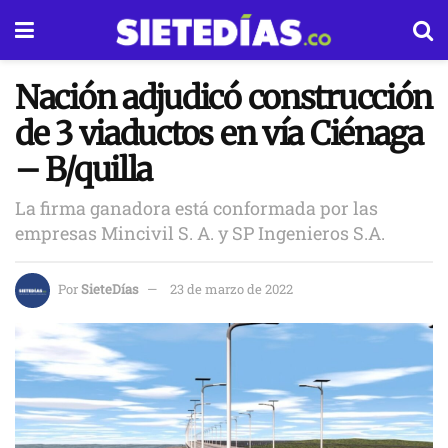
Nación adjudicó construcción
de 3 viaductos en vía Ciénaga
– B/quilla
La firma ganadora está conformada por las
empresas Mincivil S. A. y SP Ingenieros S.A.
Por
SieteDías
23 de marzo de 2022