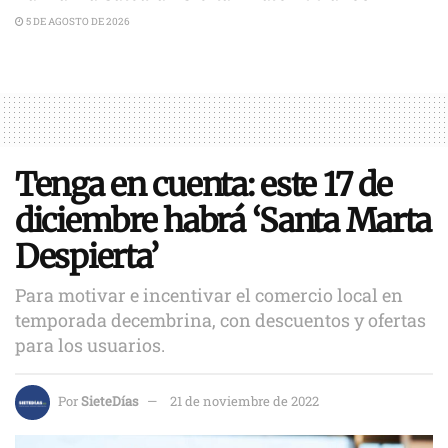
5 DE AGOSTO DE 2026
Tenga en cuenta: este 17 de
diciembre habrá ‘Santa Marta
Despierta’
Para motivar e incentivar el comercio local en
temporada decembrina, con descuentos y ofertas
para los usuarios.
Por
SieteDías
21 de noviembre de 2022