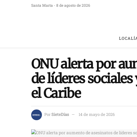
Santa Marta - 8 de agosto de 2026
LOCALÍ
ONU alerta por au
de líderes sociale
el Caribe
Por
SieteDías
14 de mayo de 2026