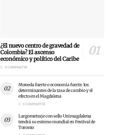
¿El nuevo centro de gravedad de
Colombia? El ascenso
económico y político del Caribe
0 COMPARTIR
Moneda fuerte o economía fuerte: los
determinantes de la tasa de cambio y el
efecto en el Magdalena
0 COMPARTIR
Largometraje con sello Unimagdalena
tendrá su estreno mundial en Festival de
Toronto