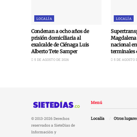
LOCALÍA
LOCALÍA
Condenan a ocho años de
Supertransp
prisión domiciliaria al
Magdalena 
exalcalde de Ciénaga Luis
nacional e
Alberto Tete Samper
terminales 
5 DE AGOSTO DE 2026
5 DE AGOSTO 
Menú
Localía
Otros lugare
© 2013-2026 Derechos
reservados a SieteDías de
Información y