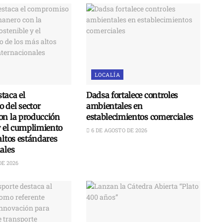
LOCALÍA
taca el
Dadsa fortalece controles
 del sector
ambientales en
on la producción
establecimientos comerciales
y el cumplimiento
6 DE AGOSTO DE 2026
altos estándares
ales
DE 2026