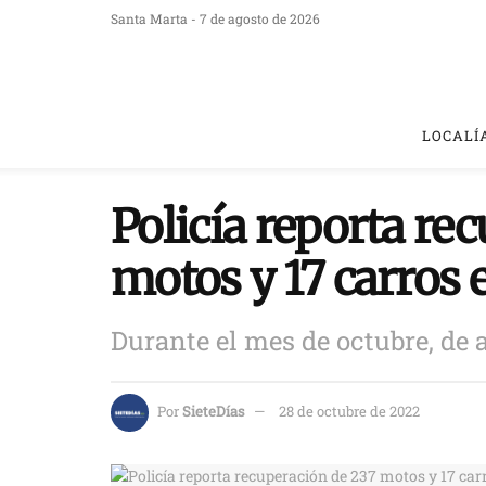
Santa Marta - 7 de agosto de 2026
LOCALÍ
Policía reporta re
motos y 17 carros 
Durante el mes de octubre, de a
Por
SieteDías
28 de octubre de 2022