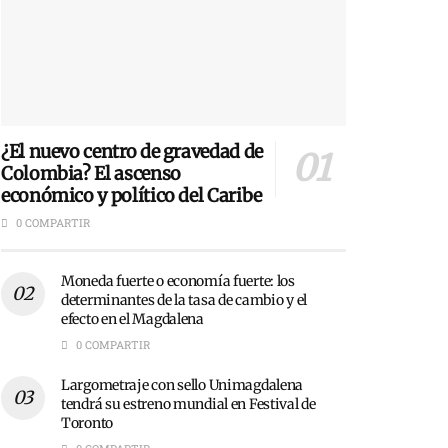
¿El nuevo centro de gravedad de
Colombia? El ascenso
económico y político del Caribe
0 COMPARTIR
Moneda fuerte o economía fuerte: los
determinantes de la tasa de cambio y el
efecto en el Magdalena
0 COMPARTIR
Largometraje con sello Unimagdalena
tendrá su estreno mundial en Festival de
Toronto