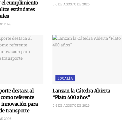
y el cumplimiento
6 DE AGOSTO DE 2026
altos estándares
ales
DE 2026
LOCALÍA
orte destaca al
Lanzan la Cátedra Abierta
como referente
“Plato 400 años”
n innovación para
5 DE AGOSTO DE 2026
de transporte
DE 2026