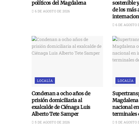
políticos del Magdalena
sostenible 
de los más 
6 DE AGOSTO DE 2026
internacion
6 DE AGOSTO 
LOCALÍA
LOCALÍA
Condenan a ocho años de
Supertransp
prisión domiciliaria al
Magdalena 
exalcalde de Ciénaga Luis
nacional e
Alberto Tete Samper
terminales 
5 DE AGOSTO DE 2026
5 DE AGOSTO 