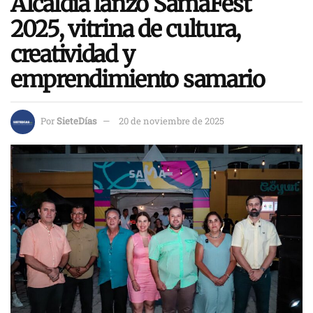
Alcaldía lanzó SamaFest
2025, vitrina de cultura,
creatividad y
emprendimiento samario
Por
SieteDías
20 de noviembre de 2025