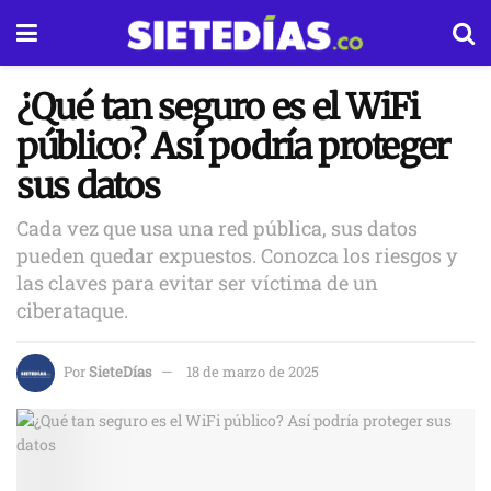
¿Qué tan seguro es el WiFi
público? Así podría proteger
sus datos
Cada vez que usa una red pública, sus datos
pueden quedar expuestos. Conozca los riesgos y
las claves para evitar ser víctima de un
ciberataque.
Por
SieteDías
18 de marzo de 2025