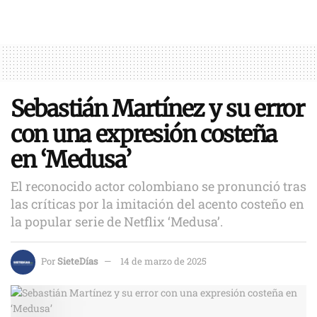
Sebastián Martínez y su error
con una expresión costeña
en ‘Medusa’
El reconocido actor colombiano se pronunció tras
las críticas por la imitación del acento costeño en
la popular serie de Netflix ‘Medusa’.
Por
SieteDías
14 de marzo de 2025