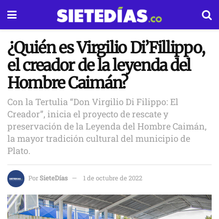
¿Quién es Virgilio Di’Fillippo,
el creador de la leyenda del
Hombre Caimán?
Con la Tertulia “Don Virgilio Di Filippo: El
Creador”, inicia el proyecto de rescate y
preservación de la Leyenda del Hombre Caimán,
la mayor tradición cultural del municipio de
Plato.
Por
SieteDías
1 de octubre de 2022