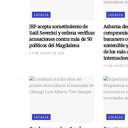
LOCALÍA
LOCALÍA
JEP acepta sometimiento de
Asbama des
Saúl Severini y ordena verificar
compromiso
acusaciones contra más de 50
bananero c
políticos del Magdalena
sostenible 
de los más 
6 DE AGOSTO DE 2026
internacion
6 DE AGOSTO 
LOCALÍA
LOCALÍA