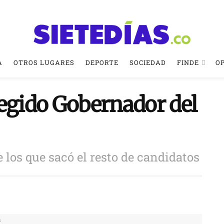
A
OTROS LUGARES
DEPORTE
SOCIEDAD
FINDE
O
legido Gobernador del
los que sacó el resto de candidatos