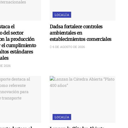
LOCALÍA
taca el
Dadsa fortalece controles
 del sector
ambientales en
on la producción
establecimientos comerciales
y el cumplimiento
6 DE AGOSTO DE 2026
altos estándares
ales
DE 2026
LOCALÍA