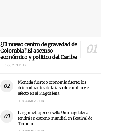
¿El nuevo centro de gravedad de
Colombia? El ascenso
económico y político del Caribe
0 COMPARTIR
Moneda fuerte o economía fuerte: los
determinantes de la tasa de cambio y el
efecto en el Magdalena
0 COMPARTIR
Largometraje con sello Unimagdalena
tendrá su estreno mundial en Festival de
Toronto