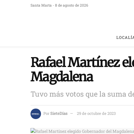
Santa Marta - 8 de agosto de 2026
LOCALÍ
Rafael Martínez e
Magdalena
Tuvo más votos que la suma de 
Por
SieteDías
29 de octubre de 2023