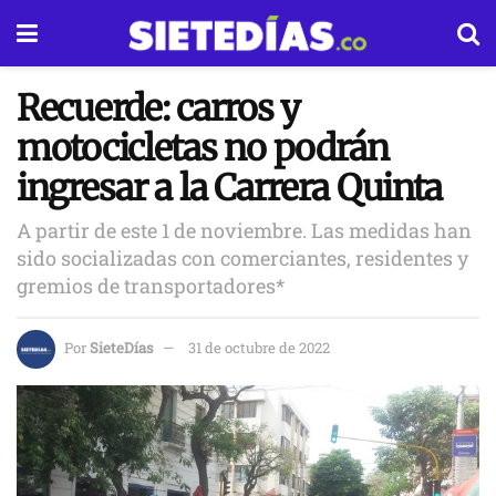
Recuerde: carros y
motocicletas no podrán
ingresar a la Carrera Quinta
A partir de este 1 de noviembre. Las medidas han
sido socializadas con comerciantes, residentes y
gremios de transportadores*
Por
SieteDías
31 de octubre de 2022