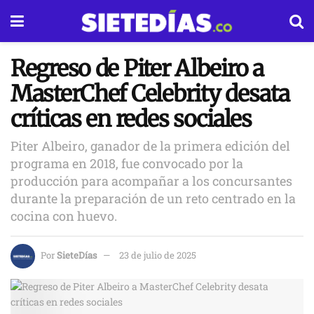
Regreso de Piter Albeiro a
MasterChef Celebrity desata
críticas en redes sociales
Piter Albeiro, ganador de la primera edición del
programa en 2018, fue convocado por la
producción para acompañar a los concursantes
durante la preparación de un reto centrado en la
cocina con huevo.
Por
SieteDías
23 de julio de 2025