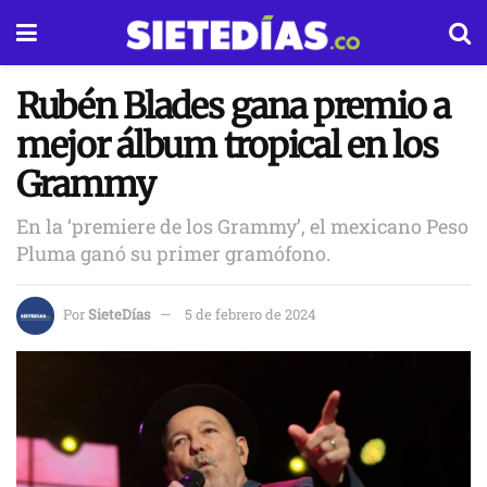
Rubén Blades gana premio a
mejor álbum tropical en los
Grammy
En la ‘premiere de los Grammy’, el mexicano Peso
Pluma ganó su primer gramófono.
Por
SieteDías
5 de febrero de 2024