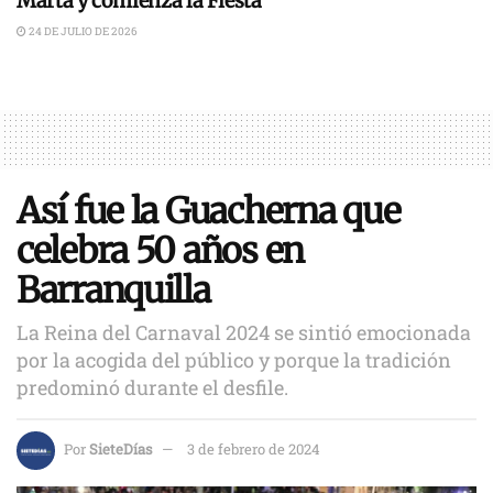
Marta y comienza la Fiesta
24 DE JULIO DE 2026
Así fue la Guacherna que
celebra 50 años en
Barranquilla
La Reina del Carnaval 2024 se sintió emocionada
por la acogida del público y porque la tradición
predominó durante el desfile.
Por
SieteDías
3 de febrero de 2024