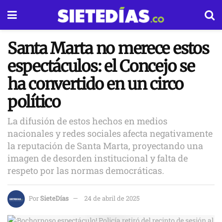
Santa Marta no merece estos
espectáculos: el Concejo se
ha convertido en un circo
político
La difusión de estos hechos en medios
nacionales y redes sociales afecta negativamente
la reputación de Santa Marta, proyectando una
imagen de desorden institucional y falta de
respeto por las normas democráticas.
Por
SieteDías
24 de abril de 2025