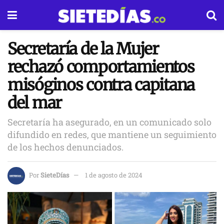
Secretaría de la Mujer
rechazó comportamientos
misóginos contra capitana
del mar
Secretaría ha asegurado, en un comunicado solo
difundido en redes, que mantiene un seguimiento
de los hechos denunciados.
Por
SieteDías
1 de agosto de 2024