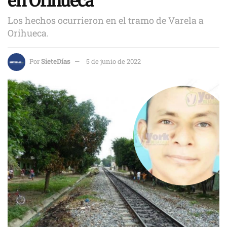
en Orihueca
Los hechos ocurrieron en el tramo de Varela a
Orihueca.
Por
SieteDías
5 de junio de 2022