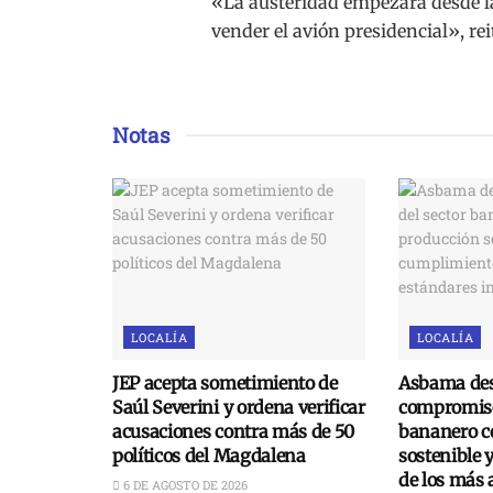
«La austeridad empezará desde l
vender el avión presidencial», rei
Notas
LOCALÍA
LOCALÍA
JEP acepta sometimiento de
Asbama des
Saúl Severini y ordena verificar
compromiso
acusaciones contra más de 50
bananero c
políticos del Magdalena
sostenible 
de los más 
6 DE AGOSTO DE 2026