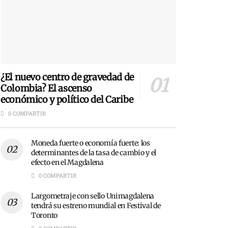
¿El nuevo centro de gravedad de
Colombia? El ascenso
económico y político del Caribe
0 COMPARTIR
Moneda fuerte o economía fuerte: los
determinantes de la tasa de cambio y el
efecto en el Magdalena
0 COMPARTIR
Largometraje con sello Unimagdalena
tendrá su estreno mundial en Festival de
Toronto