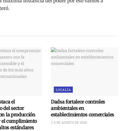
a máxima instancia del poder por eso vamos a
teró.
LOCALÍA
taca el
Dadsa fortalece controles
 del sector
ambientales en
on la producción
establecimientos comerciales
y el cumplimiento
6 DE AGOSTO DE 2026
altos estándares