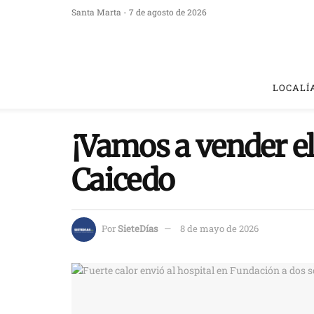
Santa Marta - 7 de agosto de 2026
LOCALÍ
¡Vamos a vender el
Caicedo
Por
SieteDías
8 de mayo de 2026