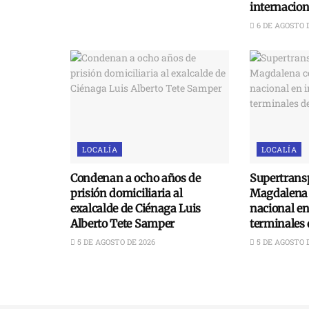
internacion
6 DE AGOSTO 
LOCALÍA
LOCALÍA
Condenan a ocho años de
Supertransp
prisión domiciliaria al
Magdalena 
exalcalde de Ciénaga Luis
nacional e
Alberto Tete Samper
terminales 
5 DE AGOSTO DE 2026
5 DE AGOSTO 