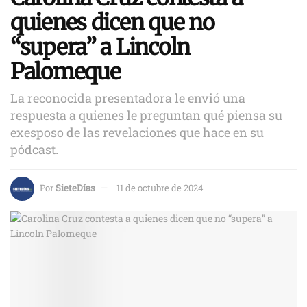
quienes dicen que no
“supera” a Lincoln
Palomeque
La reconocida presentadora le envió una
respuesta a quienes le preguntan qué piensa su
exesposo de las revelaciones que hace en su
pódcast.
Por
SieteDías
11 de octubre de 2024