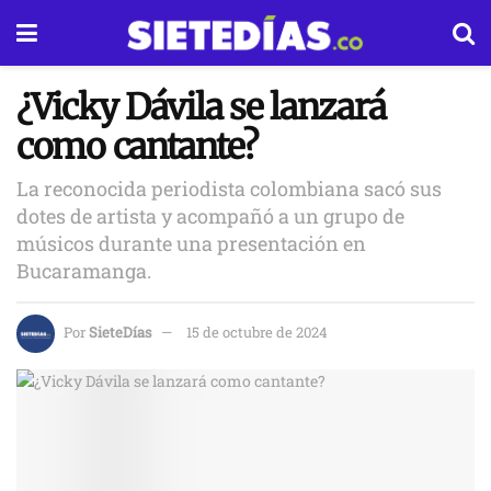
¿Vicky Dávila se lanzará
como cantante?
La reconocida periodista colombiana sacó sus
dotes de artista y acompañó a un grupo de
músicos durante una presentación en
Bucaramanga.
Por
SieteDías
15 de octubre de 2024