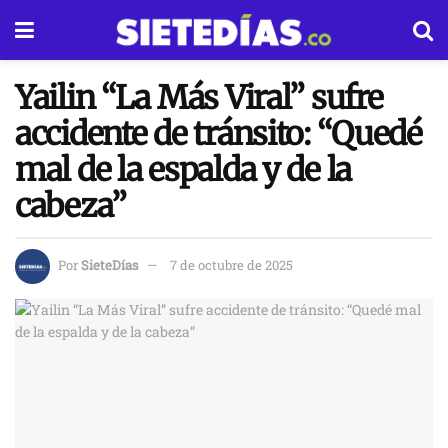
Yailin “La Más Viral” sufre
accidente de tránsito: “Quedé
mal de la espalda y de la
cabeza”
Por
SieteDías
7 de octubre de 2025