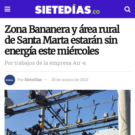
Zona Bananera y área rural
de Santa Marta estarán sin
energía este miércoles
Por trabajos de la empresa Air-e.
Por
SieteDías
29 de marzo de 2023