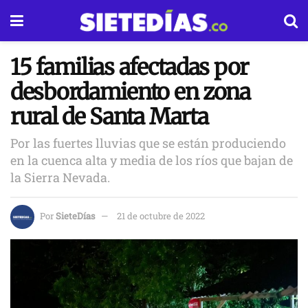
15 familias afectadas por
desbordamiento en zona
rural de Santa Marta
Por las fuertes lluvias que se están produciendo
en la cuenca alta y media de los ríos que bajan de
la Sierra Nevada.
Por
SieteDías
21 de octubre de 2022