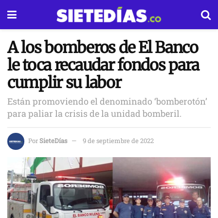
A los bomberos de El Banco
le toca recaudar fondos para
cumplir su labor
Están promoviendo el denominado ‘bomberotón’
para paliar la crisis de la unidad bomberil.
Por
SieteDías
9 de septiembre de 2022